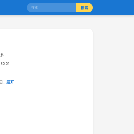
搜索
恐怖
:30:01
..
展开