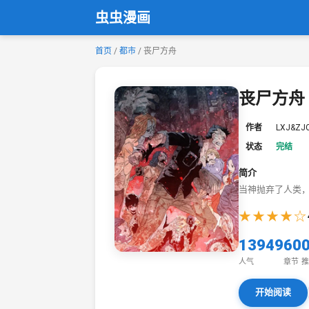
虫虫漫画
首页
/
都市
/ 丧尸方舟
丧尸方舟
作者
LXJ&ZJ
状态
完结
简介
当神抛弃了人类，
★★★★☆
13949
60
人气
章节
推
开始阅读