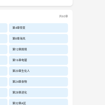
共60章
第4章惊变
第8章海风
第12章困境
第16章电锯
第20章生化人
第24章食物
第28章进化
第32章A区