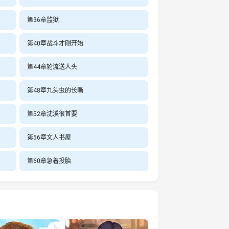
第36章监狱
第40章战斗才刚开始
第44章轮流送人头
第48章九头虫的长嘶
第52章沈溪很首要
第56章文人书屋
第60章急着投胎